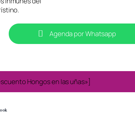
os inmunes del
ístino.
Agenda por Whatsapp
escuento Hongos en las uñas»]
book