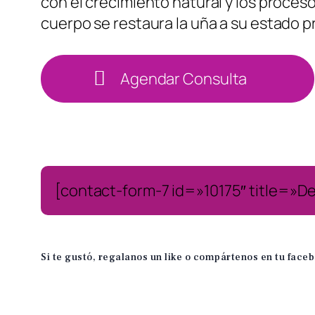
con el crecimiento natural y los proces
cuerpo se restaura la uña a su estado pr
Agendar Consulta
[contact-form-7 id=»10175″ title=»D
Si te gustó, regalanos un like o compártenos en tu face