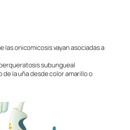
ue las onicomicosis vayan asociadas a
hiperqueratosis subungueal
de la uña desde color amarillo o