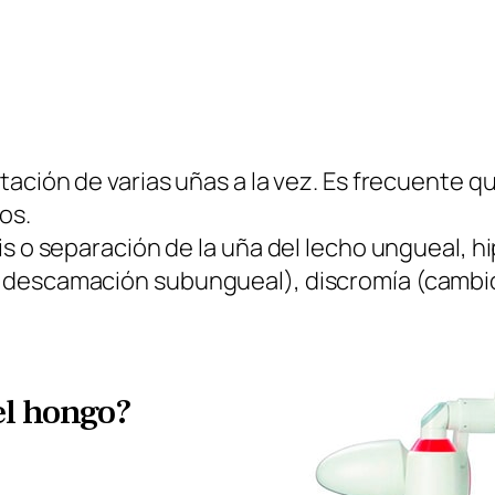
tación de varias uñas a la vez. Es frecuente q
os.
is o separación de la uña del lecho ungueal, 
descamación subungueal), discromía (cambio 
el hongo?