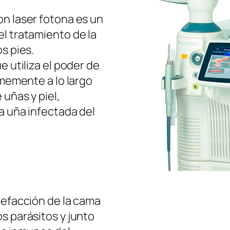
on laser fotona es un
l tratamiento de la
s pies.
e utiliza el poder de
rmemente a lo largo
 uñas y piel,
a uña infectada del
lefacción de la cama
s parásitos y junto