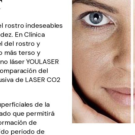
T
l rostro indeseables
dez. En Clínica
 del rostro y
ro más terso y
rno láser YOULASER
 comparación del
lusiva de LASER CO2
erficiales de la
lado que permitirá
formación de
ido periodo de