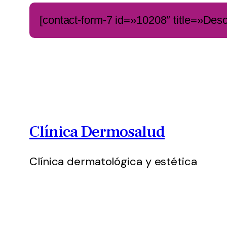
[contact-form-7 id=»10208″ title=»Des
Clínica Dermosalud
Clínica dermatológica y estética