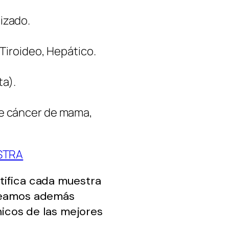
izado.
 Tiroideo, Hepático.
ta).
e cáncer de mama,
STRA
tifica cada muestra
pleamos además
ínicos de las mejores