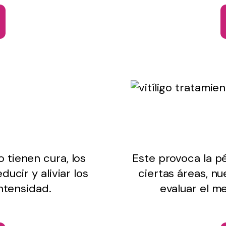
o tienen cura, los
Este provoca la p
ucir y aliviar los
ciertas áreas, n
ntensidad.
evaluar el m