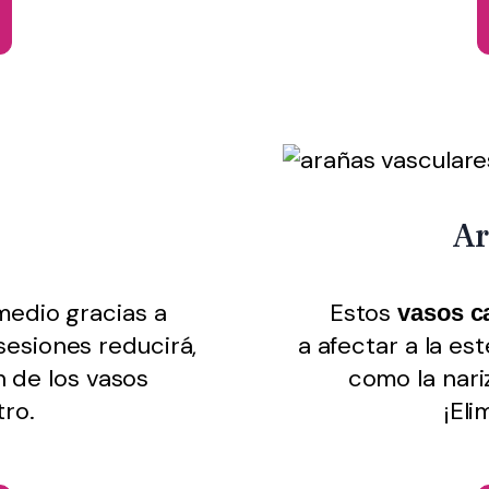
Ar
emedio gracias a
Estos
vasos c
esiones reducirá,
a
afectar a la es
n de los vasos
como la nar
tro.
¡Eli