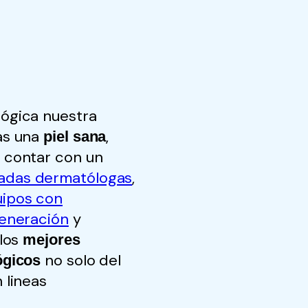
ógica nuestra
as una
,
piel sana
 contar con un
adas dermatólogas
,
ipos con
generación
y
 los
mejores
no solo del
ógicos
 lineas