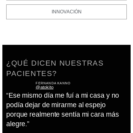
INNOVACIÓN
¿QUÉ DICEN NUESTRAS
PACIENTES?
FERNANDA KANNO
@atokito
“Ese mismo día me fuí a mi casa y no
podía dejar de mirarme al espejo
“
porque realmente sentía mi cara más
tr
alegre.”
e