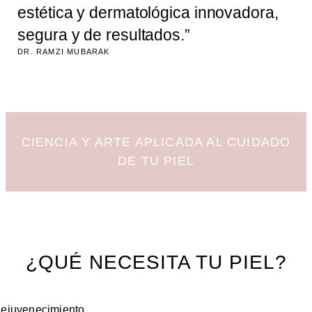
estética y dermatológica innovadora,
segura y de resultados.”
DR. RAMZI MUBARAK
CIENCIA Y ARTE APLICADA AL CUIDADO
DE TU PIEL
¿QUÉ NECESITA TU PIEL?
ejuvenecimiento