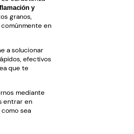
nflamación y
tos granos,
ces comúnmente en
e a solucionar
pidos, efectivos
ea que te
arnos mediante
s entrar en
o como sea