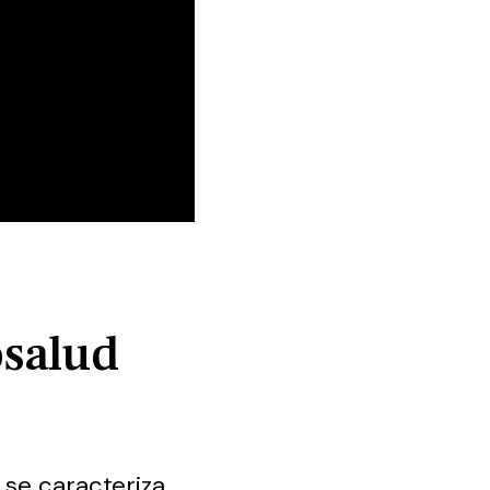
osalud
 se caracteriza