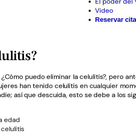
El poder del
Video
Reservar cit
ulitis?
¿Cómo puedo eliminar la celulitis?, pero an
ujeres han tenido celulitis en cualquier mom
adie; así que descuida, esto se debe a los si
la edad
elulitis