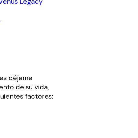
 Venus Legacy
a
tes déjame
ento de su vida,
guientes factores: